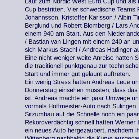
Lauf zum Nordic West Euro Cup und als
Cup bestritten. Vier schwedische Teams P
Johannsson, Kristoffer Karlsson / Albin T
Berglund und Robert Blomberg / Lars And
einem 940 am Start. Aus den Niederland
/ Bastian van Lingen mit einem 240 an u
sich Markus Stachl / Andreas Hadinger 
Eine nicht weniger weite Anreise hatten S
die traditionell punktgenau zur technis
Start und immer gut gelaunt auftreten.
Ein wenig Stress hatten Andreas Leue un
Donnerstag einsehen mussten, dass das Ra
ist. Andreas machte ein paar Umwege un
vormals Hoffmeister-Auto nach Sulingen.
Sitzumbau auf die Schnelle noch ein paa
Rekordverdächtig schnell hatten Werner
ein neues Auto hergezaubert, nachdem ih
Wittenberg nachhaltig die Kurve ausgeg