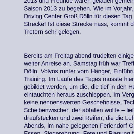
2013 und Freunde waren geladen gemei
Saison 2013 zu begehen. Wie im Vorjahr,
Driving Center Groß Dölln für diesen Ta
Strecke! Ist diese Strecke nass, kommt 
Tretern sehr gelegen.
Bereits am Freitag abend trudelten eini
weiter Anreise an. Samstag früh war Tref
Dölln. Volvos runter vom Hänger, Einführ
Training. Im Laufe des Tages musste hier
gebildet werden, um die, die tief in den 
eintauchten heraus zuschleppen. Im Verg
keine nennenswerten Geschehnisse. Tech
Scheibenwischer, der abfallen wollte – lie
draufstecken und zwei Reifen, die die Luf
Abends, im nahe gelegenen Feriendorf Gr
Essen, Siegerehrung, Fete und Planung f