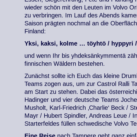
wieder schön mit den Leuten im Volvo O
zu verbringen. Im Lauf des Abends kamen
Saison prägten nochmal an die Oberfläch
Finland:
Yksi, kaksi, kolme … töyhtö / hyppyri
und wenn Ihr bis yhdeksänkymmentä zähle
finnischen Wäldern bestehen.
Zunächst sollte ich Euch das kleine Dru
Teams zogen aus, um zur Castrol Ralli 
am Start zu stehen. Dabei das österreich
Hadinger und vier deutsche Teams Jochen
Musholt, Karl-Friedrich ‚Charlie‘ Beck / St
Mayr / Hubert Spindler, Andreas Leue / 
Starterfeldes füllen schwedische Volvo T
Eine Reise
nach Tampere geht ganz ein