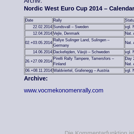
Archiv:
Nordic West Euro Cup 2014 – Calenda
Date
Rally
Stat
22.02.2014
Sundsvall – Sweden
vgl. 
12.04.2014
Vejle, Denmark
Nat. 
Rallye Sulinger Land, Sulingen –
02.+03.05.2014
Nat. 
Germany
14.06.2014
Dackefejden, Växjö – Schweden
vgl. 
Pirelli Rally Tampere, Tamersfors –
Day 2
26.+27.09.2014
Finland
Nat. 
06.+08.11.2014
Waldviertel, Grafenegg – Austria
vgl. 
Archive:
www.vocmekonomenrally.com
Die Kommentarfunktion ist 