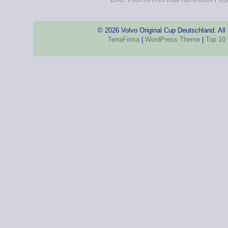
© 2026 Volvo Original Cup Deutschland. All
TerraFirma
|
WordPress Theme
|
Top 10