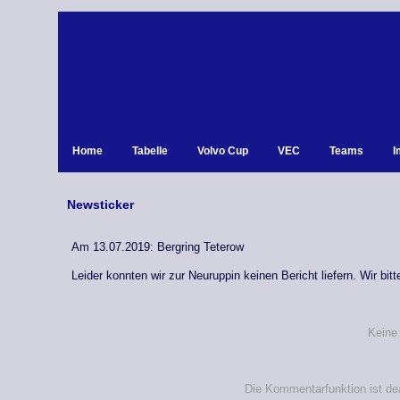
Home
Tabelle
Volvo Cup
VEC
Teams
I
Newsticker
Am 13.07.2019: Bergring Teterow
Leider konnten wir zur Neuruppin keinen Bericht liefern. Wir bi
Keine
Die Kommentarfunktion ist dea