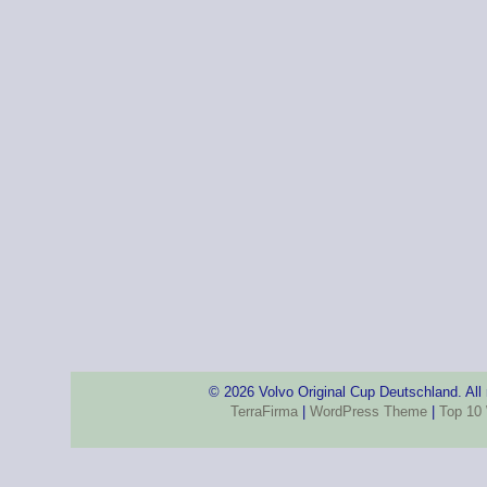
© 2026 Volvo Original Cup Deutschland. All
TerraFirma
|
WordPress Theme
|
Top 10