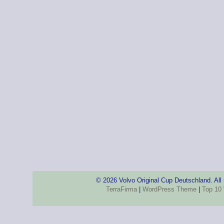
© 2026 Volvo Original Cup Deutschland. All
TerraFirma
|
WordPress Theme
|
Top 10