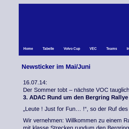
Home
Tabelle
Volvo Cup
VEC
Teams
I
Newsticker im Mai/Juni
16.07.14:
Der Sommer tobt – nächste VOC tauglich
3. ADAC Rund um den Bergring Rallye S
„Leute ! Just for Fun… !“, so der Ruf des
Wir vernehmen: Willkommen zu einem Ra
mit klasse Strecken rundum den Bergrin