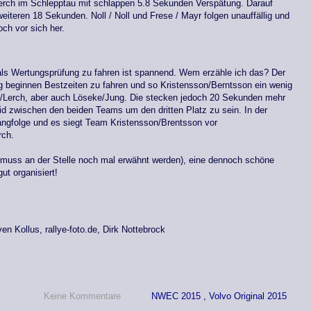
erch im Schlepptau mit schlappen 5.8 Sekunden Verspätung. Darauf
eiteren 18 Sekunden. Noll / Noll und Frese / Mayr folgen unauffällig und
h vor sich her.
ls Wertungsprüfung zu fahren ist spannend. Wem erzähle ich das? Der
ng beginnen Bestzeiten zu fahren und so Kristensson/Berntsson ein wenig
e/Lerch, aber auch Löseke/Jung. Die stecken jedoch 20 Sekunden mehr
id zwischen den beiden Teams um den dritten Platz zu sein. In der
Rangfolge und es siegt Team Kristensson/Brentsson vor
rch.
 muss an der Stelle noch mal erwähnt werden), eine dennoch schöne
ut organisiert!
n Kollus, rallye-foto.de, Dirk Nottebrock
Keine Kommentare
NWEC 2015
,
Volvo Original 2015