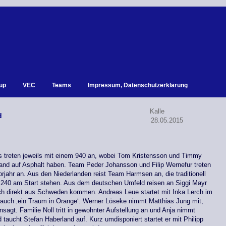
up
VEC
Teams
Impressum, Datenschutzerklärung
Kalle
d
28.05.2015
 treten jeweils mit einem 940 an, wobei Tom Kristensson und Timmy
and auf Asphalt haben. Team Peder Johansson und Filip Wernefur treten
jahr an. Aus den Niederlanden reist Team Harmsen an, die traditionell
 240 am Start stehen. Aus dem deutschen Umfeld reisen an Siggi Mayr
isch direkt aus Schweden kommen. Andreas Leue startet mit Inka Lerch im
uch ‚ein Traum in Orange‘. Werner Löseke nimmt Matthias Jung mit,
sagt. Familie Noll tritt in gewohnter Aufstellung an und Anja nimmt
taucht Stefan Haberland auf. Kurz umdisponiert startet er mit Philipp