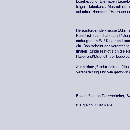
Löseke/Jung. Die haben Leue/L
folgen Haberland / Musholt mit w
schieben Harmsen / Harmsen noc
Herausfordernde knappe 20km a
Punkt ist, dass Haberland / Ju
einfangen. In WP 9 patzen Leu
ein. Das scheint der Vorentsche
finalen Runde festigt sich die 
Haberland/Musholt, vor Leue/Le
Auch ohne ‚Stadtrundkurs‘ (das
Veranstaltung und wie gewohnt g
Bilder: Sascha Dörrenbächer, Sve
Bis gleich, Euer Kalle