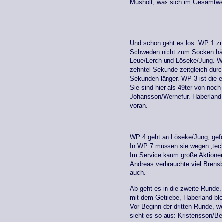
Musholt, was sich im Gesamtwerk
Und schon geht es los. WP 1 zu
Schweden nicht zum Socken häke
Leue/Lerch und Löseke/Jung. WP
zehntel Sekunde zeitgleich durc
Sekunden länger. WP 3 ist die 
Sie sind hier als 49ter von noch
Johansson/Wernefur. Haberland 
voran.
WP 4 geht an Löseke/Jung, gefo
In WP 7 müssen sie wegen ‚tech
Im Service kaum große Aktionen.
Andreas verbrauchte viel Brensb
auch.
Ab geht es in die zweite Runde
mit dem Getriebe, Haberland ble
Vor Beginn der dritten Runde, 
sieht es so aus: Kristensson/B