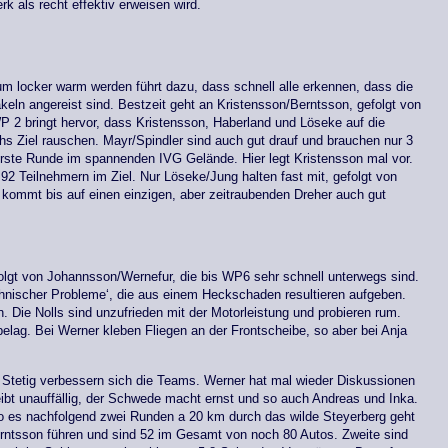
 als recht effektiv erweisen wird.
m locker warm werden führt dazu, dass schnell alle erkennen, dass die
ln angereist sind. Bestzeit geht an Kristensson/Berntsson, gefolgt von
 2 bringt hervor, dass Kristensson, Haberland und Löseke auf die
hs Ziel rauschen. Mayr/Spindler sind auch gut drauf und brauchen nur 3
erste Runde im spannenden IVG Gelände. Hier legt Kristensson mal vor.
 92 Teilnehmern im Ziel. Nur Löseke/Jung halten fast mit, gefolgt von
kommt bis auf einen einzigen, aber zeitraubenden Dreher auch gut
lgt von Johannsson/Wernefur, die bis WP6 sehr schnell unterwegs sind.
nischer Probleme‘, die aus einem Heckschaden resultieren aufgeben.
 Die Nolls sind unzufrieden mit der Motorleistung und probieren rum.
elag. Bei Werner kleben Fliegen an der Frontscheibe, so aber bei Anja
. Stetig verbessern sich die Teams. Werner hat mal wieder Diskussionen
ibt unauffällig, der Schwede macht ernst und so auch Andreas und Inka.
wo es nachfolgend zwei Runden a 20 km durch das wilde Steyerberg geht
erntsson führen und sind 52 im Gesamt von noch 80 Autos. Zweite sind